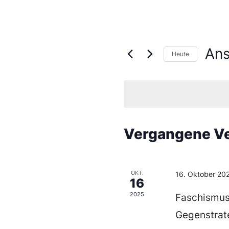
An
Heute
Datu
wähl
Vergangene Ve
OKT.
16. Oktober 20
16
2025
Faschismus
Gegenstrat