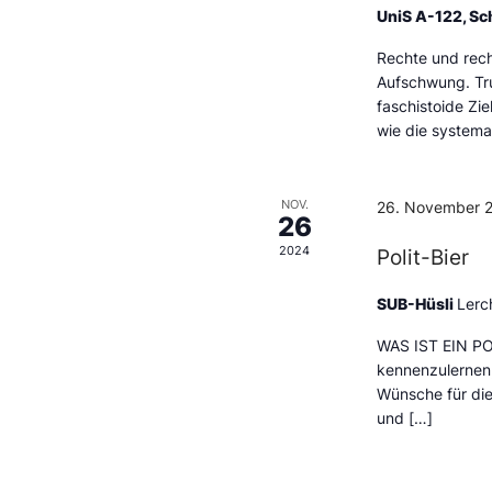
UniS A-122, Sc
Rechte und rech
Aufschwung. Tru
faschistoide Zie
wie die systema
NOV.
26. November 2
26
2024
Polit-Bier
SUB-Hüsli
Lerc
WAS IST EIN POL
kennenzulernen,
Wünsche für die
und […]