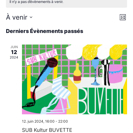
Il n’y a pas d’évènements à venir.
Nav
Na
À venir
Liste
de
Sélectionnez
par
une
Derniers Évènements passés
vu
date.
con
Év
JUIN
12
2024
12. juin 2024, 16:00
-
22:00
SUB Kultur BUVETTE