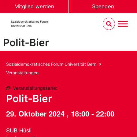
Mitglied werden
Spenden
Sozialdemokratisches Forum
Universität Bern
Polit-Bier
Sozialdemokratisches Forum Universität Bern
Veranstaltungen
Veranstaltungsserie:
Polit-Bier
Polit-Bier
29. Oktober 2024
,
18:00
-
22:00
SUB-Hüsli